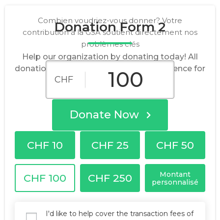
Combien voudriez-vous donner? Votre
Donation Form 2
contribution à la GSA soutient directement nos
problèmes clés
Help our organization by donating today! All
donations go directly to making a difference for
CHF
our cause.
Donate Now
CHF 10
CHF 25
CHF 50
Montant
CHF 100
CHF 250
personnalisé
I'd like to help cover the transaction fees of