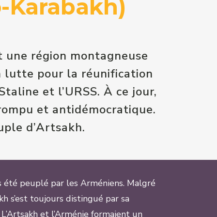
o-Karabakh)
t une région montagneuse
lutte pour la réunification
Staline et l’URSS. À ce jour,
rrompu et antidémocratique.
uple d’Artsakh.
urs été peuplé par les Arméniens. Malgré
h s’est toujours distingué par sa
L’Artsakh et l’Arménie formaient un