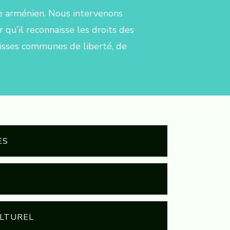
le arménien. Nous intervenons
u’il reconnaisse les droits des
uisses communes de liberté, de
ES
t à l’Azerbaïdjan de libérer les
on de Genève
ULTUREL
ations des droits de l’homme et