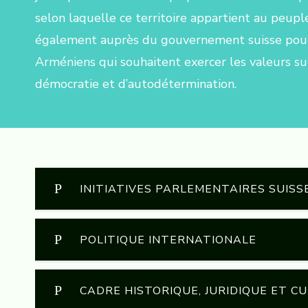
selon laquelle ce territoire appartient au peup
également auprès du gouvernement suisse pour q
Arméniens qui souhaitent exercer les valeurs s
démocratie et d’autodétermination.
INITIATIVES PARLEMENTAIRES SUISS
POLITIQUE INTERNATIONALE
R1044 Genève adopte une motion demandan
prisonniers politiques arméniens
GRAND CONSEIL de la République et cant
CADRE HISTORIQUE, JURIDIQUE ET C
Les députés européens dénoncent les viol