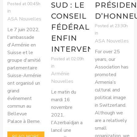
SUD : LE
PRÉSIDEN
Posted at 00:45h
in
CONSEIL
D’HONNE
ASA Nouvelles
FÉDÉRAL DOIT
Posted at 23:30h
Le 7 juin 2022,
in
ENFIN
l'ambassade
ASA Nouvelles
d'Arménie en
INTERVENIR
For over 25
Suisse et le
Posted at 02:09h
years, our
groupe d'amitié
in
Association has
parlementaire
Arménie
promoted
Suisse-Arménie
Nouvelles
Armenia’s
ont organisé un
cultural and
grand
Le matin du
political image
événement
mardi 16
in Switzerland.
commun au
novembre
Although we
Bellevue
2021,
are a relatively
Palace à Berne.
l'Azerbaïdjan a
small
lancé une
organization, we
READ MORE