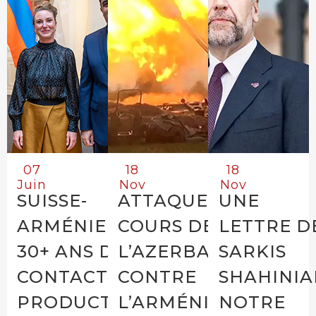
07
18
18
Juin
Nov
Nov
SUISSE-
ATTAQUE EN
UNE
ARMÉNIE :
COURS DE
LETTRE D
30+ ANS DE
L’AZERBAÏDJAN
SARKIS
CONTACTS
CONTRE
SHAHINIA
PRODUCTIFS
L’ARMÉNIE DU
NOTRE