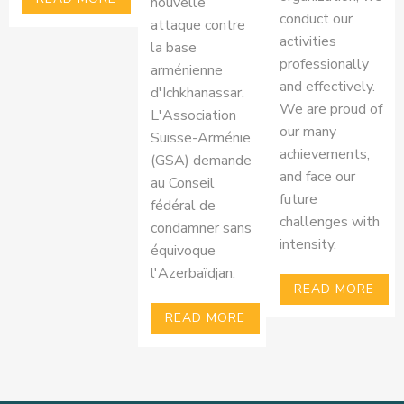
nouvelle
conduct our
attaque contre
activities
la base
professionally
arménienne
and effectively.
d'Ichkhanassar.
We are proud of
L'Association
our many
Suisse-Arménie
achievements,
(GSA) demande
and face our
au Conseil
future
fédéral de
challenges with
condamner sans
intensity.
équivoque
l'Azerbaïdjan.
READ MORE
READ MORE