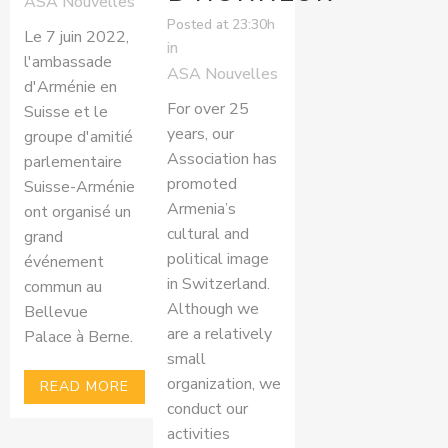
ASA Nouvelles
Posted at 23:30h
Le 7 juin 2022,
in
l'ambassade
ASA Nouvelles
d'Arménie en
For over 25
Suisse et le
years, our
groupe d'amitié
Association has
parlementaire
promoted
Suisse-Arménie
Armenia’s
ont organisé un
cultural and
grand
political image
événement
in Switzerland.
commun au
Although we
Bellevue
are a relatively
Palace à Berne.
small
organization, we
READ MORE
conduct our
activities