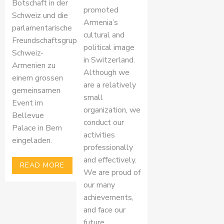
Botschaft in der
promoted
Schweiz und die
Armenia’s
parlamentarische
cultural and
Freundschaftsgruppe
political image
Schweiz-
in Switzerland.
Armenien zu
Although we
einem grossen
are a relatively
gemeinsamen
small
Event im
organization, we
Bellevue
conduct our
Palace in Bern
activities
eingeladen.
professionally
and effectively.
READ MORE
We are proud of
our many
achievements,
and face our
future