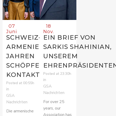
07
18
Juni
Nov.
SCHWEIZ-
EIN BRIEF VON
ARMENIEN: 30+
SARKIS SHAHINIAN,
JAHREN
UNSEREM
SCHÖPFERISCHE
EHRENPRÄSIDENTE
KONTAKTE
Posted at 23:30h
in
Posted at 00:55h
GSA
in
Nachrichten
GSA
For over 25
Nachrichten
years, our
Die armenische
Association has