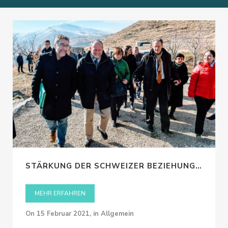
Meurtre à Malte: l’enquête remonte la
piste du petrole genevois
TRIBUNE DE GENEVE, October 16, 2020
STÄRKUNG DER SCHWEIZER BEZIEHUNGEN
MEHR ERFAHREN
on
15 Februar 2021
,
in Allgemein