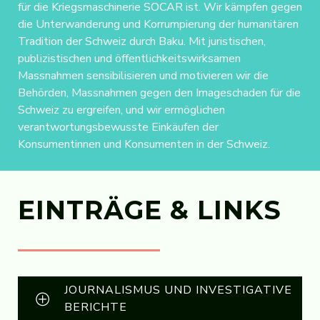
für die Kriegsmaschinerie SOCAR ist. Wir kämpfen gegen
die Unterwanderung und Korrumpierung der humanitären
Tradition der Schweiz durch Baku. Mit juristischen,
publizistischen und öffentlichkeitswirksamen
Massnahmen sensibilisieren und motivieren wir die
Behörden, Massnahmen gegen den Imageschaden für die
Schweiz zu ergreifen, und wir ermöglichen
verantwortungsbewusste Einkäufen der
Konsumentinnen und Konsumenten in der Schweiz.
EINTRÄGE & LINKS
JOURNALISMUS UND INVESTIGATIVE
BERICHTE