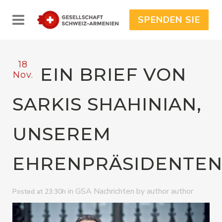
SPENDEN SIE
18
EIN BRIEF VON
Nov.
SARKIS SHAHINIAN,
UNSEREM
EHRENPRÄSIDENTE
in
by
GSA Nachrichten
author author
Posted at 23:30h