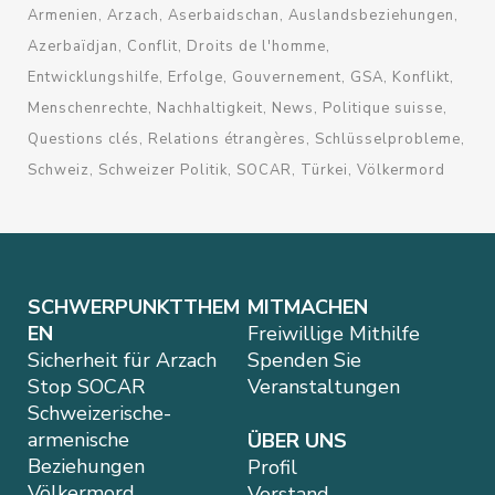
Armenien
Arzach
Aserbaidschan
Auslandsbeziehungen
Azerbaïdjan
Conflit
Droits de l'homme
Entwicklungshilfe
Erfolge
Gouvernement
GSA
Konflikt
Menschenrechte
Nachhaltigkeit
News
Politique suisse
Questions clés
Relations étrangères
Schlüsselprobleme
Schweiz
Schweizer Politik
SOCAR
Türkei
Völkermord
SCHWERPUNKTTHEM
MITMACHEN
EN
Freiwillige Mithilfe
Sicherheit für Arzach
Spenden Sie
Stop SOCAR
Veranstaltungen
Schweizerische-
armenische
ÜBER UNS
Beziehungen
Profil
Völkermord
Vorstand