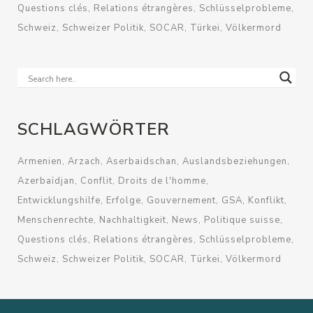
Questions clés
Relations étrangères
Schlüsselprobleme
Schweiz
Schweizer Politik
SOCAR
Türkei
Völkermord
SCHLAGWÖRTER
Armenien
Arzach
Aserbaidschan
Auslandsbeziehungen
Azerbaïdjan
Conflit
Droits de l'homme
Entwicklungshilfe
Erfolge
Gouvernement
GSA
Konflikt
Menschenrechte
Nachhaltigkeit
News
Politique suisse
Questions clés
Relations étrangères
Schlüsselprobleme
Schweiz
Schweizer Politik
SOCAR
Türkei
Völkermord