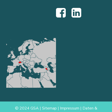
© 2024 GSA |
Sitemap
|
Impressum
|
Daten &