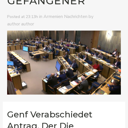
GEFANGENER
in
by
Armenien Nachrichten
Posted at 23:13h
author author
Genf Verabschiedet
Antrag, Der Die