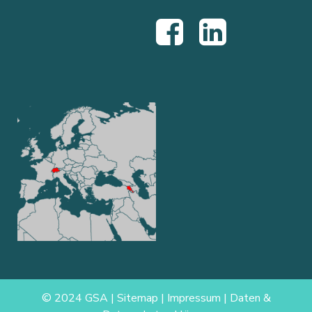
© 2024 GSA |
Sitemap
|
Impressum
|
Daten &