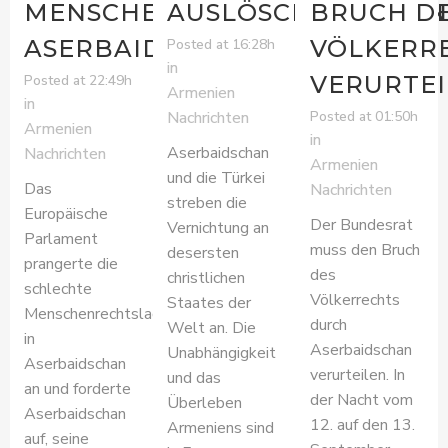
MENSCHENRECHTSVERLETZU
AUSLÖSCHUNG
BRUCH D
ASERBAIDSCHANS AN
VÖLKERR
Posted at 16:28h
in
VERURTEI
Posted at 22:49h
Armenien
in
Posted at 01:50h
Nachrichten
Armenien
in
Aserbaidschan
Nachrichten
Armenien
und die Türkei
Das
Nachrichten
streben die
Europäische
Der Bundesrat
Vernichtung an
Parlament
muss den Bruch
desersten
prangerte die
des
christlichen
schlechte
Völkerrechts
Staates der
Menschenrechtslage
durch
Welt an. Die
in
Aserbaidschan
Unabhängigkeit
Aserbaidschan
verurteilen. In
und das
an und forderte
der Nacht vom
Überleben
Aserbaidschan
12. auf den 13.
Armeniens sind
auf, seine