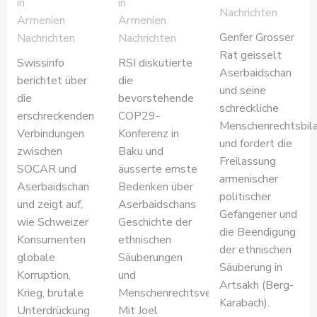
in
in
Nachrichten
Armenien
Armenien
Genfer Grosser
Nachrichten
Nachrichten
Rat geisselt
Swissinfo
RSI diskutierte
Aserbaidschan
berichtet über
die
und seine
die
bevorstehende
schreckliche
erschreckenden
COP29-
Menschenrechtsbil
Verbindungen
Konferenz in
und fordert die
zwischen
Baku und
Freilassung
SOCAR und
äusserte ernste
armenischer
Aserbaidschan
Bedenken über
politischer
und zeigt auf,
Aserbaidschans
Gefangener und
wie Schweizer
Geschichte der
die Beendigung
Konsumenten
ethnischen
der ethnischen
globale
Säuberungen
Säuberung in
Korruption,
und
Artsakh (Berg-
Krieg, brutale
Menschenrechtsverletzungen.
Karabach).
Unterdrückung
Mit Joel