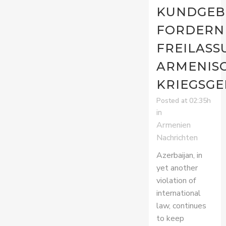
KUNDGEB
FORDERN 
FREILASS
ARMENIS
KRIEGSG
Posted at 02:35h
in
Armenien
Nachrichten
Azerbaijan, in
yet another
violation of
international
law, continues
to keep