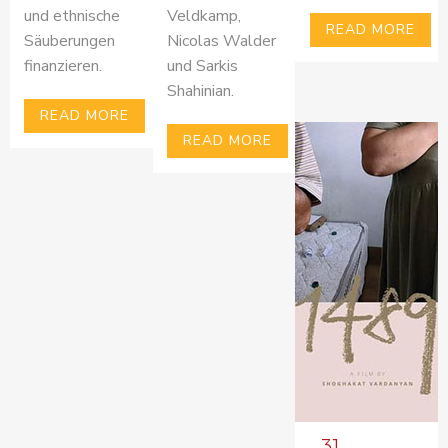
und ethnische
Veldkamp,
READ MORE
Säuberungen
Nicolas Walder
finanzieren.
und Sarkis
Shahinian.
READ MORE
READ MORE
31