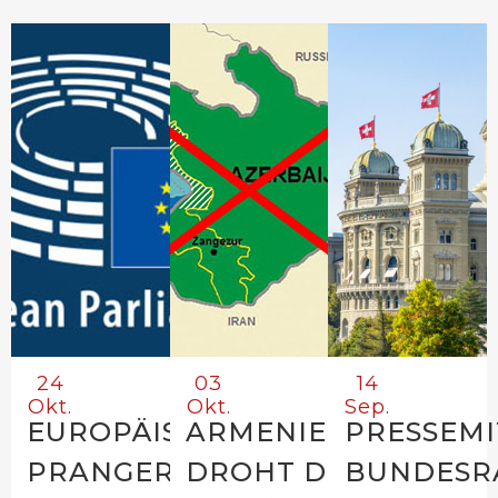
24
03
14
Okt.
Okt.
Sep.
EUROPÄISCHES PARLAMENT
ARMENIEN
PRESSEMI
PRANGERT
DROHT DIE
BUNDESR