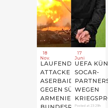
18
17
Nov.
Juni
LAUFENDE
UEFA KÜN
ATTACKE
SOCAR-
ASERBAIDSCHAN’S
PARTNER
GEGEN SÜD-
WEGEN
ARMENIEN: DER
KRIEGSP
BUNDESRAT SOLL
Posted at 23:29h