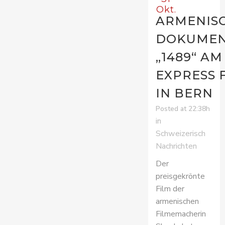
Okt.
ARMENIS
DOKUMEN
„1489“ AM
EXPRESS 
IN BERN
Posted at 22:38h
in
Schweizerisch
Nachrichten
Der
preisgekrönte
Film der
armenischen
Filmemacherin