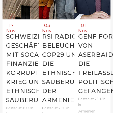
17
03
01
Nov.
Nov.
Nov.
SCHWEIZER
RSI RADIO
GENF FO
GESCHÄFTE
BELEUCHTET
VON
MIT SOCAR
COP29 UND
ASERBAI
FINANZIEREN
DIE
DIE
KORRUPTION,
ETHNISCHE
FREILASS
KRIEG UND
SÄUBERUNG
POLITISC
ETHNISCHE
DER
GEFANGE
SÄUBERUNG
ARMENIER
Posted at 23:13h
in
Posted at 19:33h
Posted at 23:07h
Armenien