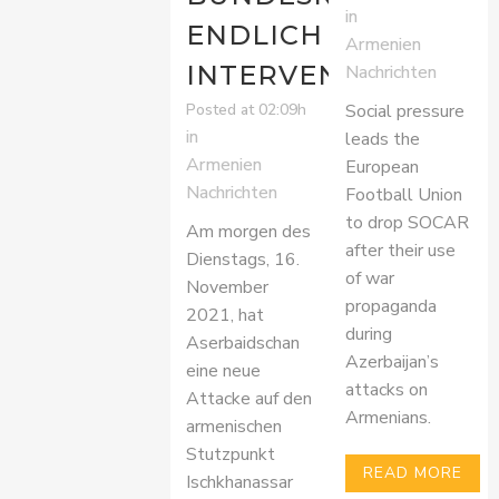
in
ENDLICH
Armenien
INTERVENIEREN
Nachrichten
Social pressure
Posted at 02:09h
in
leads the
Armenien
European
Nachrichten
Football Union
to drop SOCAR
Am morgen des
after their use
Dienstags, 16.
of war
November
propaganda
2021, hat
during
Aserbaidschan
Azerbaijan’s
eine neue
attacks on
Attacke auf den
Armenians.
armenischen
Stutzpunkt
READ MORE
Ischkhanassar