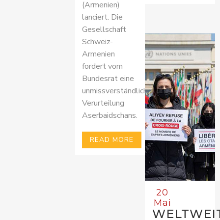
(Armenien)
lanciert. Die
Gesellschaft
Schweiz-
Armenien
fordert vom
Bundesrat eine
unmissverständliche
Verurteilung
Aserbaidschans.
READ MORE
20
Mai
WELTWEI