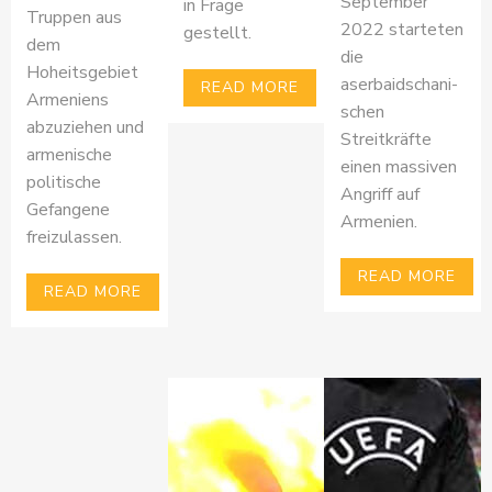
September
in Frage
Truppen aus
2022 starteten
gestellt.
dem
die
Hoheitsgebiet
aserbaidschani-
READ MORE
Armeniens
schen
abzuziehen und
Streitkräfte
armenische
einen massiven
politische
Angriff auf
Gefangene
Armenien.
freizulassen.
READ MORE
READ MORE