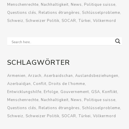
Menschenrechte
Nachhaltigkeit
News
Politique suisse
Questions clés
Relations étrangères
Schlüsselprobleme
Schweiz
Schweizer Politik
SOCAR
Türkei
Völkermord
SCHLAGWÖRTER
Armenien
Arzach
Aserbaidschan
Auslandsbeziehungen
Azerbaïdjan
Conflit
Droits de l'homme
Entwicklungshilfe
Erfolge
Gouvernement
GSA
Konflikt
Menschenrechte
Nachhaltigkeit
News
Politique suisse
Questions clés
Relations étrangères
Schlüsselprobleme
Schweiz
Schweizer Politik
SOCAR
Türkei
Völkermord