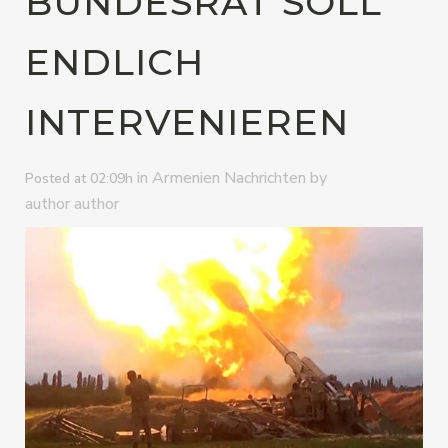
BUNDESRAT SOLL
ENDLICH
INTERVENIEREN
in
by
Armenien Nachrichten
Posted at 02:09h
author author