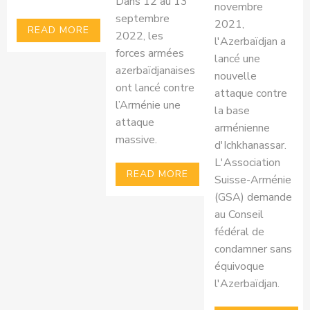
Dans 12 au 13
novembre
septembre
2021,
READ MORE
2022, les
l'Azerbaïdjan a
forces armées
lancé une
azerbaïdjanaises
nouvelle
ont lancé contre
attaque contre
l’Arménie une
la base
attaque
arménienne
massive.
d'Ichkhanassar.
L'Association
READ MORE
Suisse-Arménie
(GSA) demande
au Conseil
fédéral de
condamner sans
équivoque
l'Azerbaïdjan.