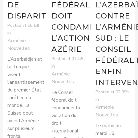
DE
FÉDÉRAL
L’AZERBA
DISPARITION
DOIT
CONTRE
CONDAMNER
L’ARMÉNI
Posted at 16:14h
in
L’ACTION
SUD : LE
Arménie
AZÉRIE
CONSEIL
Nouvelles
L’Azerbaïdjan et
FÉDÉRAL 
Posted at 01:42h
in
la Turquie
ENFIN
Arménie
visent
INTERVEN
Nouvelles
l’anéantissement
du premier État
Le Conseil
Posted at 02:09h
chrétien du
in
fédéral doit
monde. La
Arménie
condamner la
Suisse peut
Nouvelles
violation du
aider l’Arménie
droit
Le matin du
sur plusieurs
international.
mardi 16
fronts.