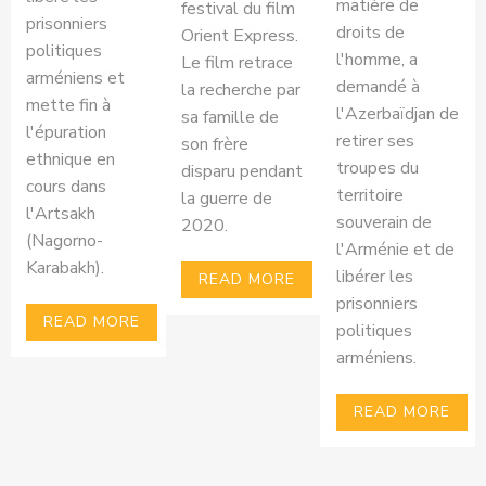
matière de
festival du film
prisonniers
droits de
Orient Express.
politiques
l'homme, a
Le film retrace
arméniens et
demandé à
la recherche par
mette fin à
l'Azerbaïdjan de
sa famille de
l'épuration
retirer ses
son frère
ethnique en
troupes du
disparu pendant
cours dans
territoire
la guerre de
l'Artsakh
souverain de
2020.
(Nagorno-
l'Arménie et de
Karabakh).
libérer les
READ MORE
prisonniers
READ MORE
politiques
arméniens.
READ MORE