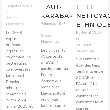
HAUT-
ET LE
Posted at 20:43h
in
KARABAKH
NETTOYA
Arménie
ETHNIQU
Posted at 15:43h
Nouvelles
in
Le CAAS
Posted at 19:30h
Suisse
in
exprime sa
Nouvelles
Arménie
profonde
Les dirigeants
Nouvelles
inquiétude
d'Azerbaïdjan
concernant les
Swissinfo fait
et d'Arménie
déclarations
état des liens
participeront au
controversées
terrifiants entre
Forum
faites par le
SOCAR et
économique
Premier
l'Azerbaïdjan,
mondial de
ministre
en soulignant
Davos malgré
d'Arménie à
comment les
les procès
Zurich le 24
consommateurs
factices contre
janvier 2025, et
suisses