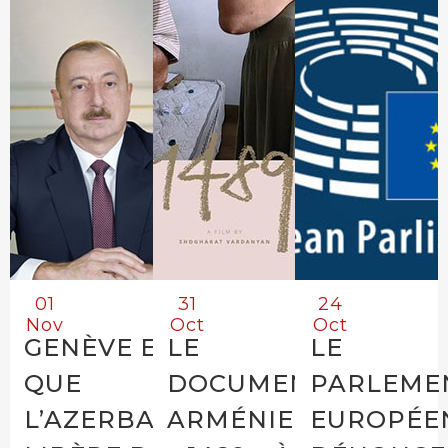
01
31
24
Nov
Oct
Oct
GENÈVE EXIGE
LE
LE
QUE
DOCUMENTAIRE
PARLEME
L’AZERBAÏDJAN
ARMÉNIEN
EUROPÉE