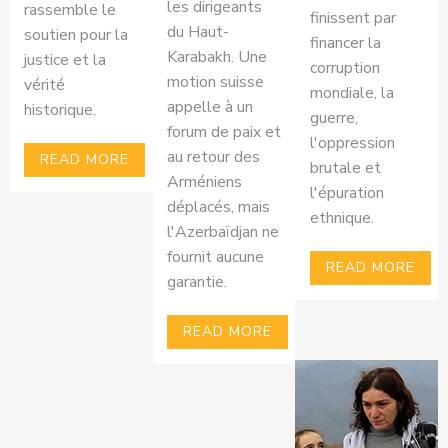
les dirigeants
rassemble le
finissent par
du Haut-
soutien pour la
financer la
Karabakh. Une
justice et la
corruption
motion suisse
vérité
mondiale, la
appelle à un
historique.
guerre,
forum de paix et
l'oppression
au retour des
READ MORE
brutale et
Arméniens
l'épuration
déplacés, mais
ethnique.
l'Azerbaïdjan ne
fournit aucune
READ MORE
garantie.
READ MORE