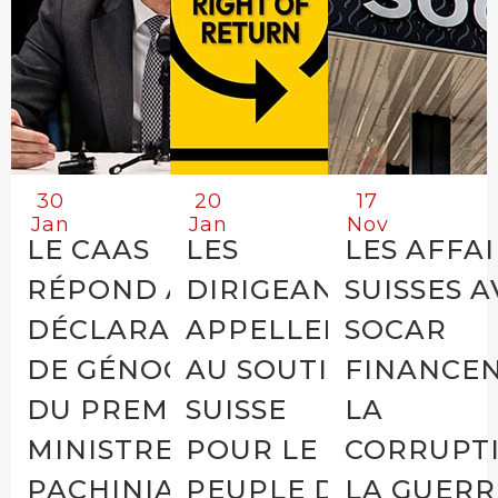
30
20
17
Jan
Jan
Nov
LE CAAS
LES
LES AFFA
RÉPOND AUX
DIRIGEANTS
SUISSES A
DÉCLARATIONS
APPELLENT
SOCAR
DE GÉNOCIDE
AU SOUTIEN
FINANCE
DU PREMIER
SUISSE
LA
MINISTRE
POUR LE
CORRUPTI
PACHINIAN
PEUPLE DU
LA GUERR