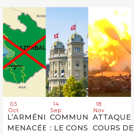
03
14
18
Oct
Sep
Nov
L’ARMÉNIE
COMMUNIQUÉ
ATTAQUE 
MENACÉE
: LE CONSEIL
COURS DE