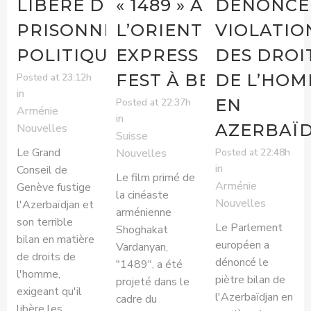
LIBÈRE DES
« 1489 » À
DÉNONCE
PRISONNIERS
L’ORIENT
VIOLATIO
POLITIQUES
EXPRESS FILM
DES DROI
FEST À BERNE
DE L’HO
Posted at 23:12h
in
EN
Posted at 22:37h
Arménie
in
AZERBAÏ
Nouvelles
Suisse
Le Grand
Posted at 22:48h
Nouvelles
in
Conseil de
Le film primé de
Arménie
Genève fustige
la cinéaste
Nouvelles
l'Azerbaïdjan et
arménienne
son terrible
Le Parlement
Shoghakat
bilan en matière
européen a
Vardanyan,
de droits de
dénoncé le
"1489", a été
l'homme,
piètre bilan de
projeté dans le
exigeant qu'il
l'Azerbaïdjan en
cadre du
libère les