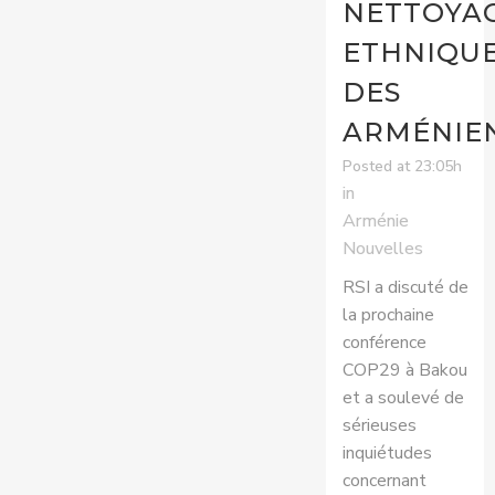
NETTOYA
ETHNIQU
DES
ARMÉNIE
Posted at 23:05h
in
Arménie
Nouvelles
RSI a discuté de
la prochaine
conférence
COP29 à Bakou
et a soulevé de
sérieuses
inquiétudes
concernant