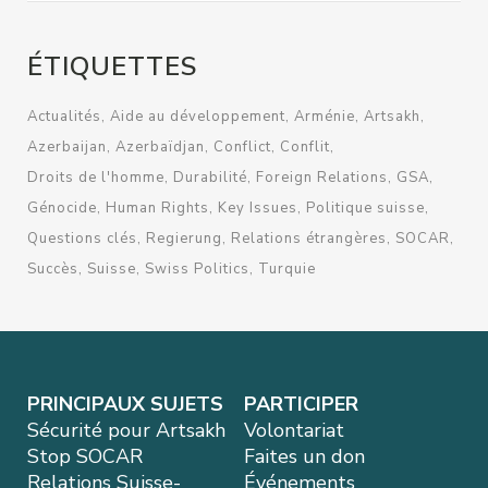
ÉTIQUETTES
Actualités
Aide au développement
Arménie
Artsakh
Azerbaijan
Azerbaïdjan
Conflict
Conflit
Droits de l'homme
Durabilité
Foreign Relations
GSA
Génocide
Human Rights
Key Issues
Politique suisse
Questions clés
Regierung
Relations étrangères
SOCAR
Succès
Suisse
Swiss Politics
Turquie
PRINCIPAUX SUJETS
PARTICIPER
Sécurité pour Artsakh
Volontariat
Stop SOCAR
Faites un don
Relations Suisse-
Événements