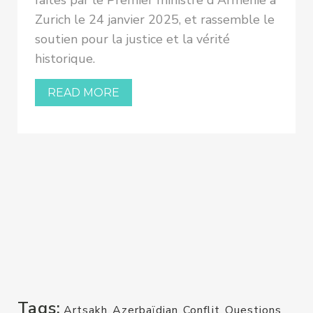
faites par le Premier ministre d'Arménie à
Zurich le 24 janvier 2025, et rassemble le
soutien pour la justice et la vérité
historique.
READ MORE
Tags:
Artsakh
,
Azerbaïdjan
,
Conflit
,
Questions