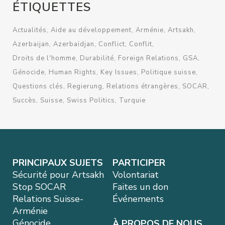
ÉTIQUETTES
Actualités
Aide au développement
Arménie
Artsakh
Azerbaijan
Azerbaïdjan
Conflict
Conflit
Droits de l'homme
Durabilité
Foreign Relations
GSA
Génocide
Human Rights
Key Issues
Politique suisse
Questions clés
Regierung
Relations étrangères
SOCAR
Succès
Suisse
Swiss Politics
Turquie
PRINCIPAUX SUJETS
PARTICIPER
Sécurité pour Artsakh
Volontariat
Stop SOCAR
Faites un don
Relations Suisse-
Événements
Arménie
Génocide
À PROPOS DE NOUS