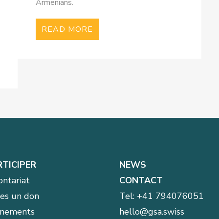
Armenians.
READ MORE
RTICIPER
NEWS
ontariat
CONTACT
tes un don
Tel:
+41 794076051
nements
hello@gsa.swiss