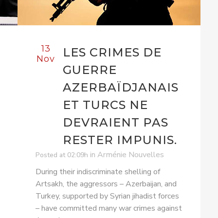
13
LES CRIMES DE
Nov
GUERRE
AZERBAÏDJANAIS
ET TURCS NE
DEVRAIENT PAS
RESTER IMPUNIS.
in
Arménie Nouvelles
Posted at 02:09h
During their indiscriminate shelling of
Artsakh, the aggressors – Azerbaijan, and
Turkey, supported by Syrian jihadist forces
– have committed many war crimes against