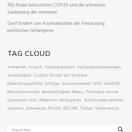
RSI Radio beleuchtet COP29 und die ethnische
Säuberung der Armenier
Genf fordert von Aserbaidschan die Freilassung
politischer Gefangener
TAG CLOUD
Armenien
Arzach
Aserbaidschan
Auslandsbeziehungen
Azerbaïdjan
Conflit
Droits de l'homme
Entwicklungshilfe
Erfolge
Gouvernement
GSA
Konflikt
Menschenrechte
Nachhaltigkeit
News
Politique suisse
Questions clés
Relations étrangères
Schlüsselprobleme
Schweiz
Schweizer Politik
SOCAR
Türkei
Völkermord