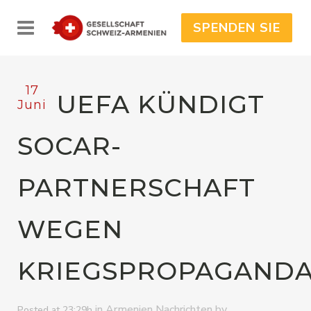
SPENDEN SIE
17
UEFA KÜNDIGT
Juni
SOCAR-
PARTNERSCHAFT
WEGEN
KRIEGSPROPAGAND
in
by
Armenien Nachrichten
Posted at 23:29h