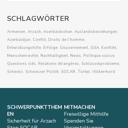
SCHLAGWÖRTER
Armenien
Arzach
Aserbaidschan
Auslandsbeziehungen
Azerbaïdjan
Conflit
Droits de l'homme
Entwicklungshilfe
Erfolge
Gouvernement
GSA
Konflikt
Menschenrechte
Nachhaltigkeit
News
Politique suisse
Questions clés
Relations étrangères
Schlüsselprobleme
Schweiz
Schweizer Politik
SOCAR
Türkei
Völkermord
SCHWERPUNKTTHEM
MITMACHEN
EN
Freiwillige Mithilfe
Sicherheit für Arzach
Spenden Sie
Stop SOCAR
Veranstaltungen