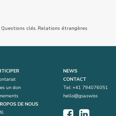
,
Questions clés
,
Relations étrangères
RTICIPER
NEWS
ontariat
CONTACT
tes un don
Tel:
+41 794076051
nements
hello@gsa.swiss
PROPOS DE NOUS
il