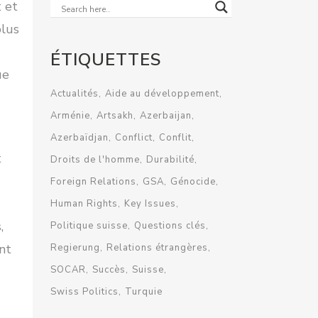
 et
plus
ÉTIQUETTES
ue
Actualités
Aide au développement
Arménie
Artsakh
Azerbaijan
Azerbaïdjan
Conflict
Conflit
t
Droits de l'homme
Durabilité
Foreign Relations
GSA
Génocide
Human Rights
Key Issues
,
Politique suisse
Questions clés
nt
Regierung
Relations étrangères
SOCAR
Succès
Suisse
Swiss Politics
Turquie