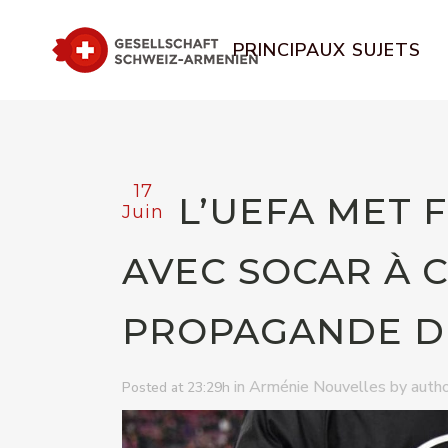
PRINCIPAUX SUJETS
17
L’UEFA MET 
Juin
AVEC SOCAR À 
PROPAGANDE D
in
by
Arménie Nouvelles
autho
Posted at 23:29h