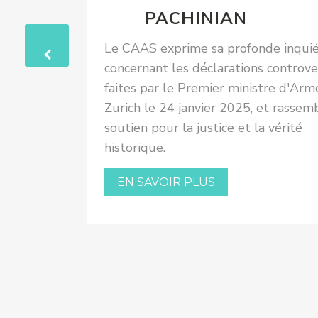
E
PACHINIAN
Uhr Glarus
Le CAAS exprime sa profonde inqui
e monde
concernant les déclarations controv
faites par le Premier ministre d'Arm
ion. Il
Zurich le 24 janvier 2025, et rassem
en »
soutien pour la justice et la vérité
atre
historique.
EN SAVOIR PLUS
icle