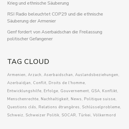
Krieg und ethnische Säuberung
RSI Radio beleuchtet COP29 und die ethnische
Säuberung der Armenier
Genf fordert von Aserbaidschan die Freilassung
politischer Gefangener
TAG CLOUD
Armenien
Arzach
Aserbaidschan
Auslandsbeziehungen
Azerbaïdjan
Conflit
Droits de l'homme
Entwicklungshilfe
Erfolge
Gouvernement
GSA
Konflikt
Menschenrechte
Nachhaltigkeit
News
Politique suisse
Questions clés
Relations étrangères
Schlüsselprobleme
Schweiz
Schweizer Politik
SOCAR
Türkei
Völkermord