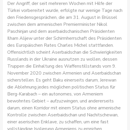
Der Angriff, der seit mehreren Wochen mit Hilfe der
Türkei vorbereitet wurde, erfolgte nur wenige Tage nach
den Friedensgesprächen, die am 31. August in Brüssel
zwischen dem armenischen Premierminister Nikol
Paschinjan und dem aserbaidschanischen Präsidenten
Ilham Alijew unter der Schirmherrschaft des Präsidenten
des Europäischen Rates Charles Michel stattfanden.
Offensichtlich scheint Aserbaidschan die Schwierigkeiten
Russlands in der Ukraine ausnutzen zu wollen, dessen
Truppen die Einhaltung des Waffenstillstands vom 9.
November 2020 zwischen Armenien und Aserbaidschan
sicherstellen. Es geht Baku einerseits darum, Jerewan
die Ablehnung jedes möglichen politischen Status für
Berg-Karabach – ein autonomes, von Armeniern
bewohntes Gebiet – aufzuzwingen, und andererseits
darum, einen Korridor mit einem Status ohne armenische
Kontrolle zwischen Aserbaidschan und Nachitschewan,
einer aserischen Enklave, zu schaffen, um eine fast
vollständige Isolierung Armeniens zu erreichen.