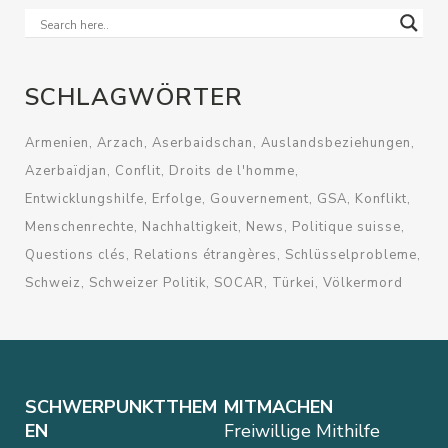
SCHLAGWÖRTER
Armenien
Arzach
Aserbaidschan
Auslandsbeziehungen
Azerbaïdjan
Conflit
Droits de l'homme
Entwicklungshilfe
Erfolge
Gouvernement
GSA
Konflikt
Menschenrechte
Nachhaltigkeit
News
Politique suisse
Questions clés
Relations étrangères
Schlüsselprobleme
Schweiz
Schweizer Politik
SOCAR
Türkei
Völkermord
SCHWERPUNKTTHEM
MITMACHEN
EN
Freiwillige Mithilfe