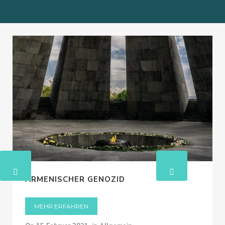
Phase
Factsheet_ 7F-08595.02
Gemeindeverwaltung in Armenien, 2.
Phase [PDF]
Factsheet_ 7F-10503.01 Stärkung des
Anti-Korruptions-Komitees von Armenien
_Final
ARMENISCHER GENOZID
MEHR ERFAHREN