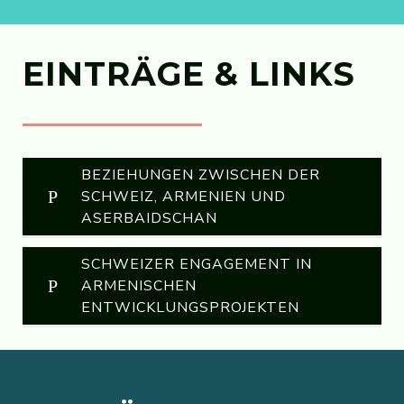
EINTRÄGE & LINKS
BEZIEHUNGEN ZWISCHEN DER
SCHWEIZ, ARMENIEN UND
ASERBAIDSCHAN
SCHWEIZER ENGAGEMENT IN
953 MOTION: Schweizer Konsulat in Eriwan
ARMENISCHEN
Ziegler Jean
ENTWICKLUNGSPROJEKTEN
065 GESCHÄFT DES BUNDESRATES:
Doppelbesteuerung. Abkommen mit
Entwicklungszusammenarbeit und
Armenien
humanitäre Hilfe