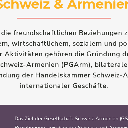
Schweiz & Armenie
 die freundschaftlichen Beziehungen 
m, wirtschaftlichem, sozialem und po
 Aktivitäten gehören die Gründung d
chweiz-Armenien (PGArm), bilaterale
ündung der Handelskammer Schweiz-Ar
internationaler Geschäfte.
Das Ziel der Gesellschaft Schweiz-Armenien (GSA
Beziehungen zwischen der Schweiz und Armenien 