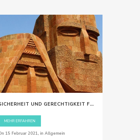
04:32
ent Dominique de Buman in
nischen Nationalversammlung
SICHERHEIT UND GERECHTIGKEIT FÜR ARTSACH
ARMENIS
MEHR ERFAHREN
MEHR ERF
on
15 Februar 2021
,
in Allgemein
on
15 Febru