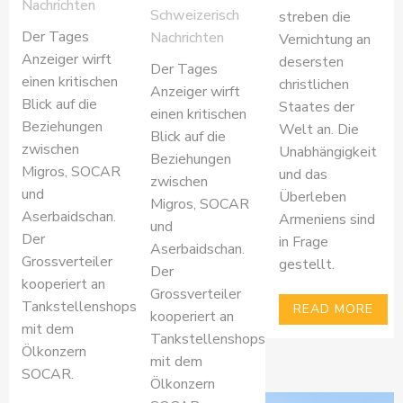
Nachrichten
Schweizerisch
streben die
Der Tages
Nachrichten
Vernichtung an
Anzeiger wirft
desersten
Der Tages
einen kritischen
christlichen
Anzeiger wirft
Blick auf die
Staates der
einen kritischen
Beziehungen
Welt an. Die
Blick auf die
zwischen
Unabhängigkeit
Beziehungen
Migros, SOCAR
und das
zwischen
und
Überleben
Migros, SOCAR
Aserbaidschan.
Armeniens sind
und
Der
in Frage
Aserbaidschan.
Grossverteiler
gestellt.
Der
kooperiert an
Grossverteiler
Tankstellenshops
READ MORE
kooperiert an
mit dem
Tankstellenshops
Ölkonzern
mit dem
SOCAR.
Ölkonzern