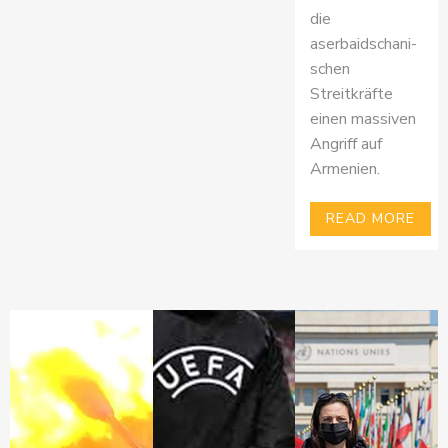
die
aserbaidschani-
schen
Streitkräfte
einen massiven
Angriff auf
Armenien.
READ MORE