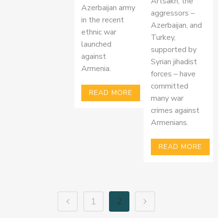
Artsakh, the
Azerbaijan army
aggressors –
in the recent
Azerbaijan, and
ethnic war
Turkey,
launched
supported by
against
Syrian jihadist
Armenia.
forces – have
committed
READ MORE
many war
crimes against
Armenians.
READ MORE
1
2