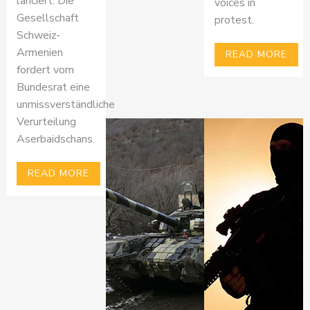
lanciert. Die
voices in
Gesellschaft
protest.
Schweiz-
Armenien
READ MORE
fordert vom
Bundesrat eine
unmissverständliche
Verurteilung
Aserbaidschans.
READ MORE