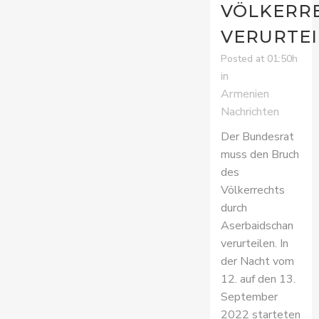
VÖLKERR
VERURTEI
Posted at 01:50h
in
Armenien
Nachrichten
Der Bundesrat
muss den Bruch
des
Völkerrechts
durch
Aserbaidschan
verurteilen. In
der Nacht vom
12. auf den 13.
September
2022 starteten