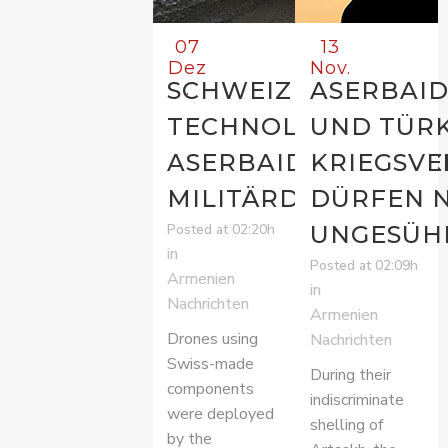
07
13
Dez
Nov.
SCHWEIZER
ASERBAI
.
TECHNOLOGIE FÜR
UND TÜRK
ASERBAIDSCHANISC
KRIEGSV
MILITÄRDROHNEN
DÜRFEN 
UNGESÜH
Posted at 02:20h
in
Posted at 02:09h
Armenien
in
Nachrichten
Armenien
Drones using
Nachrichten
Swiss-made
During their
components
indiscriminate
were deployed
shelling of
by the