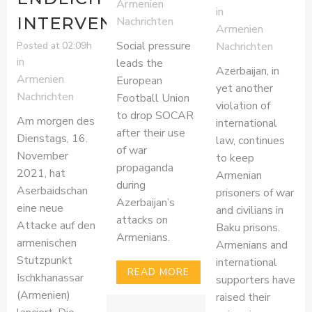
Armenien
in
INTERVENIEREN
Nachrichten
Armenien
Social pressure
Posted at 02:09h
Nachrichten
in
leads the
Azerbaijan, in
Armenien
European
yet another
Nachrichten
Football Union
violation of
to drop SOCAR
Am morgen des
international
after their use
Dienstags, 16.
law, continues
of war
November
to keep
propaganda
2021, hat
Armenian
during
Aserbaidschan
prisoners of war
Azerbaijan’s
eine neue
and civilians in
attacks on
Attacke auf den
Baku prisons.
Armenians.
armenischen
Armenians and
Stutzpunkt
international
READ MORE
Ischkhanassar
supporters have
(Armenien)
raised their