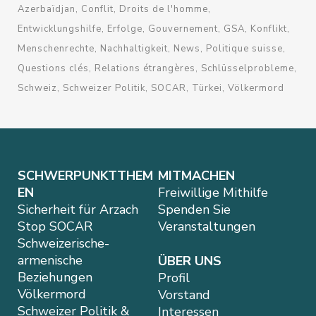
Azerbaïdjan
Conflit
Droits de l'homme
Entwicklungshilfe
Erfolge
Gouvernement
GSA
Konflikt
Menschenrechte
Nachhaltigkeit
News
Politique suisse
Questions clés
Relations étrangères
Schlüsselprobleme
Schweiz
Schweizer Politik
SOCAR
Türkei
Völkermord
SCHWERPUNKTTHEM
MITMACHEN
EN
Freiwillige Mithilfe
Sicherheit für Arzach
Spenden Sie
Stop SOCAR
Veranstaltungen
Schweizerische-
armenische
ÜBER UNS
Beziehungen
Profil
Völkermord
Vorstand
Schweizer Politik &
Interessen