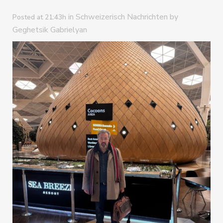
in
by
Schweizerisch Nachrichten
Posted at 21:43h
Geghetsik Gabrielyan