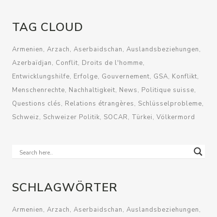
TAG CLOUD
Armenien
Arzach
Aserbaidschan
Auslandsbeziehungen
Azerbaïdjan
Conflit
Droits de l'homme
Entwicklungshilfe
Erfolge
Gouvernement
GSA
Konflikt
Menschenrechte
Nachhaltigkeit
News
Politique suisse
Questions clés
Relations étrangères
Schlüsselprobleme
Schweiz
Schweizer Politik
SOCAR
Türkei
Völkermord
SCHLAGWÖRTER
Armenien
Arzach
Aserbaidschan
Auslandsbeziehungen