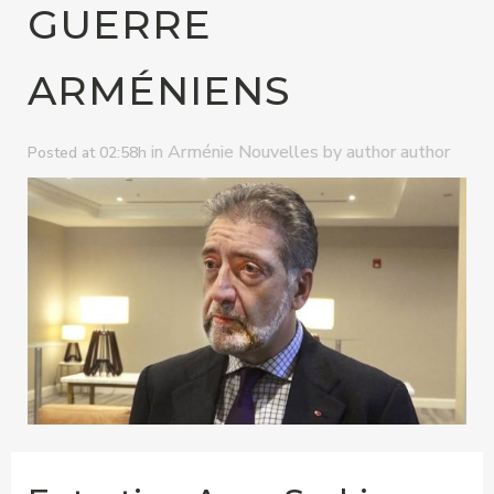
GUERRE
ARMÉNIENS
in
by
Arménie Nouvelles
author author
Posted at 02:58h