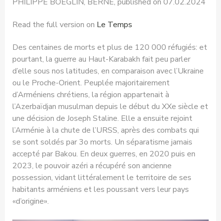
PHILIPPE BOEGLIN, BERNE, published on 07.02.2024
Read the full version on
Le Temps
Des centaines de morts et plus de 120 000 réfugiés: et
pourtant, la guerre au Haut-Karabakh fait peu parler
d’elle sous nos latitudes, en comparaison avec l’Ukraine
ou le Proche-Orient. Peuplée majoritairement
d’Arméniens chrétiens, la région appartenait à
l’Azerbaïdjan musulman depuis le début du XXe siècle et
une décision de Joseph Staline. Elle a ensuite rejoint
l’Arménie à la chute de l’URSS, après des combats qui
se sont soldés par 3o morts. Un séparatisme jamais
accepté par Bakou. En deux guerres, en 2020 puis en
2023, le pouvoir azéri a récupéré son ancienne
possession, vidant littéralement le territoire de ses
habitants arméniens et les poussant vers leur pays
«d’origine».