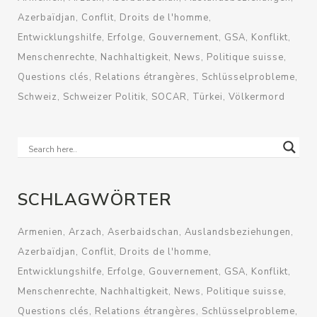
Azerbaïdjan
Conflit
Droits de l'homme
Entwicklungshilfe
Erfolge
Gouvernement
GSA
Konflikt
Menschenrechte
Nachhaltigkeit
News
Politique suisse
Questions clés
Relations étrangères
Schlüsselprobleme
Schweiz
Schweizer Politik
SOCAR
Türkei
Völkermord
SCHLAGWÖRTER
Armenien
Arzach
Aserbaidschan
Auslandsbeziehungen
Azerbaïdjan
Conflit
Droits de l'homme
Entwicklungshilfe
Erfolge
Gouvernement
GSA
Konflikt
Menschenrechte
Nachhaltigkeit
News
Politique suisse
Questions clés
Relations étrangères
Schlüsselprobleme