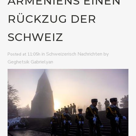
ARMENIENS EINEN
RÜCKZUG DER
SCHWEIZ
in
by
Schweizerisch Nachrichten
Posted at 11:05h
Geghetsik Gabrielyan