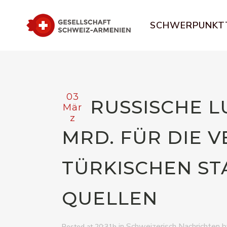
SCHWERPUNKT
03
RUSSISCHE LU
Mär
z
MRD. FÜR DIE 
TÜRKISCHEN STA
QUELLEN
in
Schweizerisch Nachrichten
Posted at 20:31h