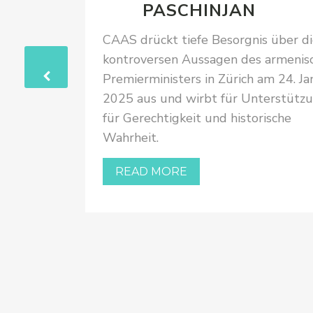
PASCHINJAN
CAAS drückt tiefe Besorgnis über d
kontroversen Aussagen des armenis
Uhr
Premierministers in Zürich am 24. Ja
e
2025 aus und wirbt für Unterstütz
des
für Gerechtigkeit und historische
 «Glarner
Wahrheit.
r die
 Republik
READ MORE
Artikel