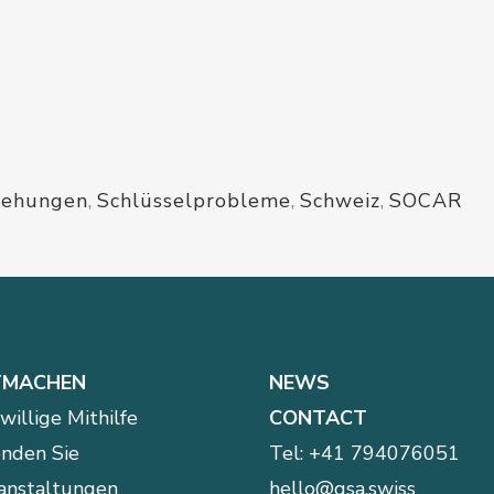
iehungen
,
Schlüsselprobleme
,
Schweiz
,
SOCAR
TMACHEN
NEWS
iwillige Mithilfe
CONTACT
nden Sie
Tel:
+41 794076051
anstaltungen
hello@gsa.swiss