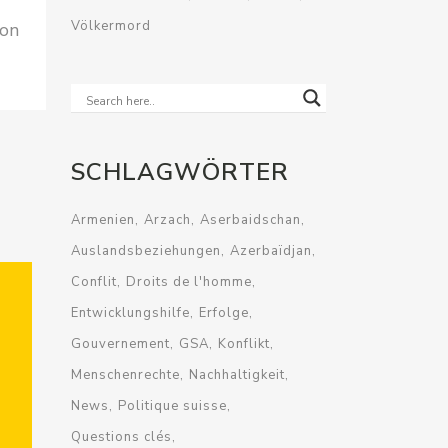
Völkermord
ion
SCHLAGWÖRTER
Armenien
Arzach
Aserbaidschan
Auslandsbeziehungen
Azerbaïdjan
Conflit
Droits de l'homme
Entwicklungshilfe
Erfolge
Gouvernement
GSA
Konflikt
Menschenrechte
Nachhaltigkeit
News
Politique suisse
Questions clés