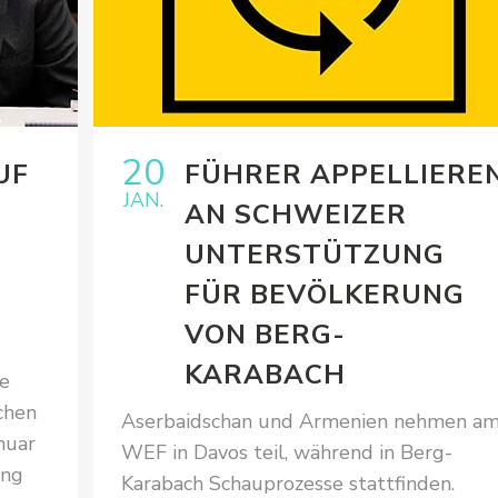
20
UF
FÜHRER APPELLIERE
JAN.
AN SCHWEIZER
UNTERSTÜTZUNG
FÜR BEVÖLKERUNG
VON BERG-
KARABACH
ie
chen
Aserbaidschan und Armenien nehmen a
nuar
WEF in Davos teil, während in Berg-
ung
Karabach Schauprozesse stattfinden.