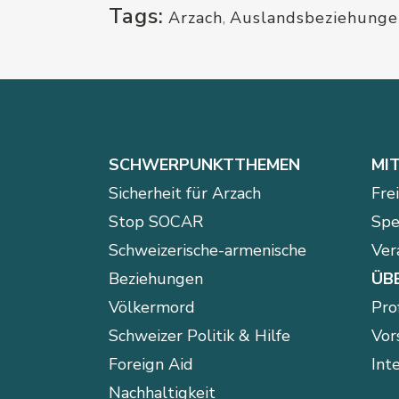
Tags:
Arzach
,
Auslandsbeziehunge
SCHWERPUNKTTHEMEN
MI
Sicherheit für Arzach
Fre
Stop SOCAR
Spe
Schweizerische-armenische
Ver
Beziehungen
ÜB
Völkermord
Prof
Schweizer Politik & Hilfe
Vor
Foreign Aid
Int
Nachhaltigkeit