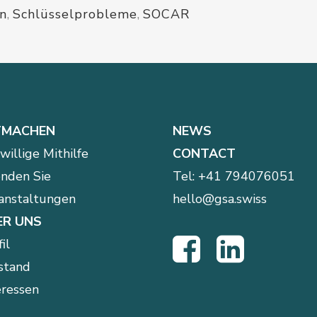
n
,
Schlüsselprobleme
,
SOCAR
TMACHEN
NEWS
iwillige Mithilfe
CONTACT
nden Sie
Tel:
+41 794076051
anstaltungen
hello@gsa.swiss
ER UNS
il
stand
eressen