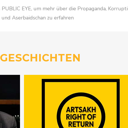
on PUBLIC EYE, um mehr über die Propaganda, Korrupt
 und Aserbaidschan zu erfahren
GESCHICHTEN