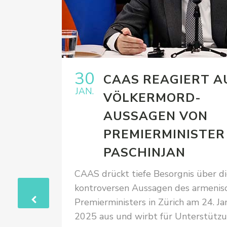
30
ARNER
CAAS REAGIERT A
JAN.
VÖLKERMORD-
TZT
AUSSAGEN VON
IE
PREMIERMINISTER
PASCHINJAN
CAAS drückt tiefe Besorgnis über d
kontroversen Aussagen des armenis
Uhr
Premierministers in Zürich am 24. Ja
e
2025 aus und wirbt für Unterstütz
des