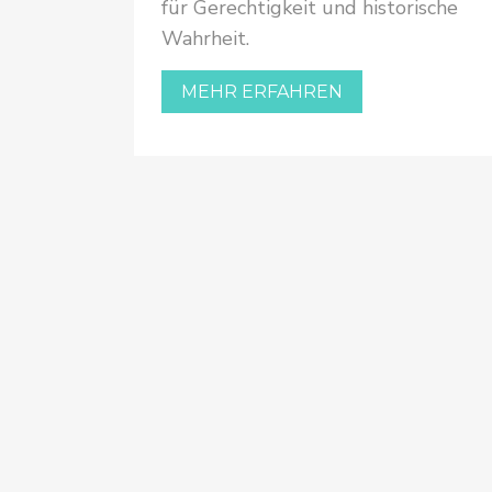
für Gerechtigkeit und historische
 «Glarner
Wahrheit.
r die
 Republik
MEHR ERFAHREN
Artikel