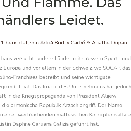
 Und Flamme. Das
ändlers Leidet.
1 berichtet, von Adrià Budry Carbó & Agathe Duparc
schans versucht, andere Länder mit grossem Sport- und
nz Europa und vor allem in der Schweiz, wo SOCAR das
olino-Franchises betreibt und seine wichtigste
egründet hat. Das Image des Unternehmens hat jedoc
haft in die Kriegspropaganda von Präsident Alijew
 die armenische Republik Arzach angriff. Der Name
in einer weitreichenden maltesischen Korruptionsaffäre
istin Daphne Caruana Galizia geführt hat.