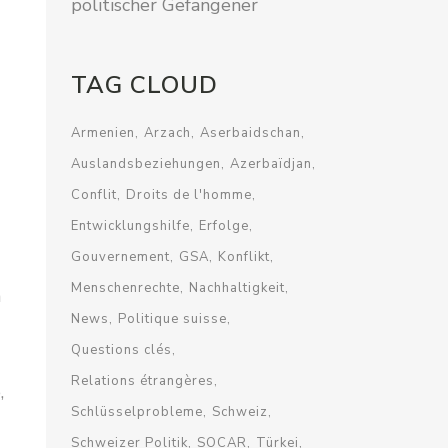
politischer Gefangener
TAG CLOUD
Armenien
Arzach
Aserbaidschan
Auslandsbeziehungen
Azerbaïdjan
Conflit
Droits de l'homme
Entwicklungshilfe
Erfolge
Gouvernement
GSA
Konflikt
Menschenrechte
Nachhaltigkeit
h
News
Politique suisse
Questions clés
Relations étrangères
,
Schlüsselprobleme
Schweiz
Schweizer Politik
SOCAR
Türkei