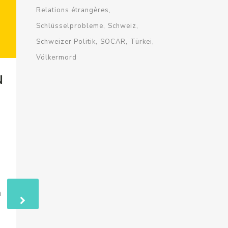
Relations étrangères
Schlüsselprobleme
Schweiz
Schweizer Politik
SOCAR
Türkei
Völkermord
17
N
SCHWEIZER
NOV.
GESCHÄFTE MIT
SOCAR FINANZIEREN
KORRUPTION, KRIEG
UND ETHNISCHE
SÄUBERUNG
m
Swissinfo berichtet über die
erschreckenden Verbindungen zwischen
SOCAR und Aserbaidschan und zeigt auf,