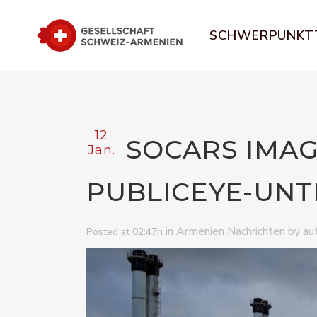
SCHWERPUNKT
12
SOCARS IMAG
Jan.
PUBLICEYE-UN
in
by
Armenien Nachrichten
au
Posted at 02:47h